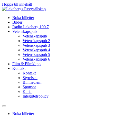
Hoppa till innehåll
Boka biljetter
Bilder
Radio Lekeberg 100.7
Vetenskapspub
Vetenskapspub
Vetenskapspub 2
Vetenskapspub 3
Vetenskapspub 4
Vetenskapspub 5
Vetenskapspub 6
Film & Filmklipp
Kontakt
Kontakt
Styrelsen
Bli medlem
Sponsor
Karta
Integritetspolicy
Boka biljetter