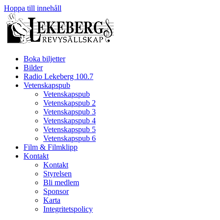
Hoppa till innehåll
Boka biljetter
Bilder
Radio Lekeberg 100.7
Vetenskapspub
Vetenskapspub
Vetenskapspub 2
Vetenskapspub 3
Vetenskapspub 4
Vetenskapspub 5
Vetenskapspub 6
Film & Filmklipp
Kontakt
Kontakt
Styrelsen
Bli medlem
Sponsor
Karta
Integritetspolicy