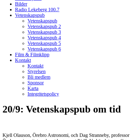
Bilder
Radio Lekeberg 100.7
Vetenskapspub
Vetenskapspub
Vetenskapspub 2
Vetenskapspub 3
Vetenskapspub 4
Vetenskapspub 5
Vetenskapspub 6
Film & Filmklipp
Kontakt
Kontakt
Styrelsen
Bli medlem
Sponsor
Karta
Integritetspolicy
20/9: Vetenskapspub om tid
Kjell Olauson, Örebro Astronomi, och Dag Stranneby, professor