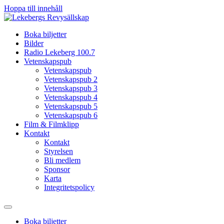
Hoppa till innehåll
Boka biljetter
Bilder
Radio Lekeberg 100.7
Vetenskapspub
Vetenskapspub
Vetenskapspub 2
Vetenskapspub 3
Vetenskapspub 4
Vetenskapspub 5
Vetenskapspub 6
Film & Filmklipp
Kontakt
Kontakt
Styrelsen
Bli medlem
Sponsor
Karta
Integritetspolicy
Boka biljetter