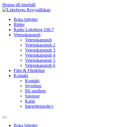
Hoppa till innehåll
Boka biljetter
Bilder
Radio Lekeberg 100.7
Vetenskapspub
Vetenskapspub
Vetenskapspub 2
Vetenskapspub 3
Vetenskapspub 4
Vetenskapspub 5
Vetenskapspub 6
Film & Filmklipp
Kontakt
Kontakt
Styrelsen
Bli medlem
Sponsor
Karta
Integritetspolicy
Boka biljetter