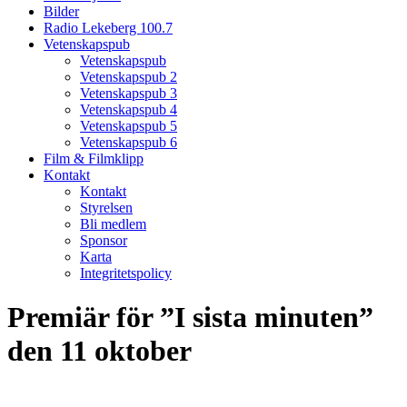
Bilder
Radio Lekeberg 100.7
Vetenskapspub
Vetenskapspub
Vetenskapspub 2
Vetenskapspub 3
Vetenskapspub 4
Vetenskapspub 5
Vetenskapspub 6
Film & Filmklipp
Kontakt
Kontakt
Styrelsen
Bli medlem
Sponsor
Karta
Integritetspolicy
Premiär för ”I sista minuten”
den 11 oktober