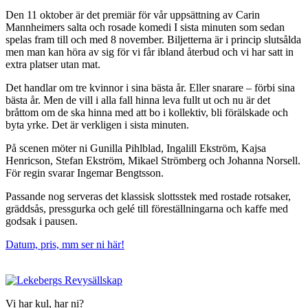
Den 11 oktober är det premiär för vår uppsättning av Carin
Mannheimers salta och rosade komedi I sista minuten som sedan
spelas fram till och med 8 november. Biljetterna är i princip slutsålda
men
man kan höra av sig för vi får ibland återbud och vi har satt in
extra platser utan mat.
Det handlar om tre kvinnor i sina bästa år. Eller snarare – förbi sina
bästa år. Men de vill i alla fall hinna leva fullt ut och nu är det
bråttom om de ska hinna med att bo i kollektiv, bli förälskade och
byta yrke. Det är verkligen i sista minuten.
På scenen möter ni Gunilla Pihlblad, Ingalill Ekström, Kajsa
Henricson, Stefan Ekström, Mikael Strömberg och Johanna Norsell.
För regin svarar Ingemar Bengtsson.
Passande nog serveras det klassisk slottsstek med rostade rotsaker,
gräddsås, pressgurka och gelé till föreställningarna och kaffe med
godsak i pausen.
Datum, pris, mm ser ni här!
Vi har kul, har ni?