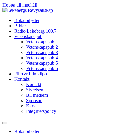
Hoppa till innehåll
Boka biljetter
Bilder
Radio Lekeberg 100.7
Vetenskapspub
Vetenskapspub
Vetenskapspub 2
Vetenskapspub 3
Vetenskapspub 4
Vetenskapspub 5
Vetenskapspub 6
Film & Filmklipp
Kontakt
Kontakt
Styrelsen
Bli medlem
Sponsor
Karta
Integritetspolicy
Boka biljetter