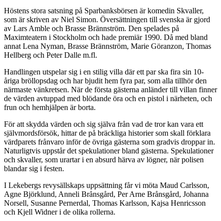
Höstens stora satsning på Sparbanksbörsen är komedin Skvaller,
som är skriven av Niel Simon. Översättningen till svenska är gjord
av Lars Amble och Brasse Brännström. Den spelades på
Maximteatern i Stockholm och hade premiär 1990. Då med bland
annat Lena Nyman, Brasse Brännström, Marie Göranzon, Thomas
Hellberg och Peter Dalle m.fl.
Handlingen utspelar sig i en stilig villa där ett par ska fira sin 10-
åriga bröllopsdag och har bjudit hem fyra par, som alla tillhör den
närmaste vänkretsen. När de första gästerna anländer till villan finner
de värden avtuppad med blödande öra och en pistol i närheten, och
frun och hemhjälpen är borta.
För att skydda värden och sig själva från vad de tror kan vara ett
självmordsförsök, hittar de på bräckliga historier som skall förklara
värdparets frånvaro inför de övriga gästerna som gradvis droppar in.
Naturligtvis uppstår det spekulationer bland gästerna. Spekulationer
och skvaller, som urartar i en absurd härva av lögner, när polisen
blandar sig i festen.
I Lekebergs revysällskaps uppsättning får vi möta Maud Carlsson,
Agne Björklund, Anneli Brånsgård, Per Arne Brånsgård, Johanna
Norsell, Susanne Pernerdal, Thomas Karlsson, Kajsa Henricsson
och Kjell Widner i de olika rollerna.