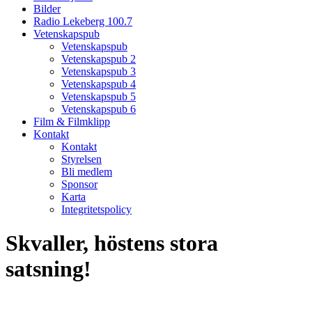
Bilder
Radio Lekeberg 100.7
Vetenskapspub
Vetenskapspub
Vetenskapspub 2
Vetenskapspub 3
Vetenskapspub 4
Vetenskapspub 5
Vetenskapspub 6
Film & Filmklipp
Kontakt
Kontakt
Styrelsen
Bli medlem
Sponsor
Karta
Integritetspolicy
Skvaller, höstens stora
satsning!