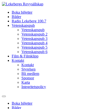
Hoppa
till
Boka biljetter
innehåll
Bilder
Radio Lekeberg 100.7
Vetenskapspub
Vetenskapspub
Vetenskapspub 2
Vetenskapspub 3
Vetenskapspub 4
Vetenskapspub 5
Vetenskapspub 6
Film & Filmklipp
Kontakt
Kontakt
Styrelsen
Bli medlem
Sponsor
Karta
Integritetspolicy
Boka biljetter
Bilder