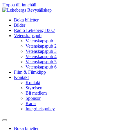
Hoppa till innehåll
Boka biljetter
Bilder
Radio Lekeberg 100.7
Vetenskapspub
Vetenskapspub
Vetenskapspub 2
Vetenskapspub 3
Vetenskapspub 4
Vetenskapspub 5
Vetenskapspub 6
Film & Filmklipp
Kontakt
Kontakt
Styrelsen
Bli medlem
Sponsor
Karta
Integritetspolicy
Boka biljetter