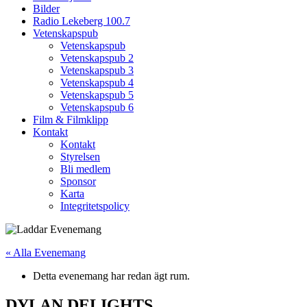
Bilder
Radio Lekeberg 100.7
Vetenskapspub
Vetenskapspub
Vetenskapspub 2
Vetenskapspub 3
Vetenskapspub 4
Vetenskapspub 5
Vetenskapspub 6
Film & Filmklipp
Kontakt
Kontakt
Styrelsen
Bli medlem
Sponsor
Karta
Integritetspolicy
« Alla Evenemang
Detta evenemang har redan ägt rum.
DYLAN DELIGHTS