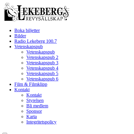
Hoppa
till
innehåll
Boka biljetter
Bilder
Radio Lekeberg 100.7
Vetenskapspub
Vetenskapspub
Vetenskapspub 2
Vetenskapspub 3
Vetenskapspub 4
Vetenskapspub 5
Vetenskapspub 6
Film & Filmklipp
Kontakt
Kontakt
Styrelsen
Bli medlem
Sponsor
Karta
Integritetspolicy