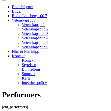
Boka biljetter
Bilder
Radio Lekeberg 100.7
Vetenskapspub
Vetenskapspub
Vetenskapspub 2
Vetenskapspub 3
Vetenskapspub 4
Vetenskapspub 5
Vetenskapspub 6
Film & Filmklipp
Kontakt
Kontakt
Styrelsen
Bli medlem
Sponsor
Karta
Integritetspolicy
Performers
[em_performers]