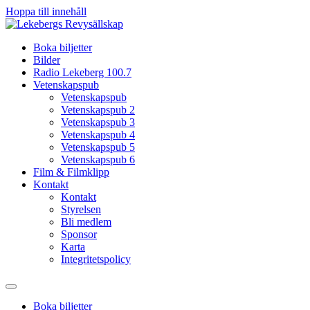
Hoppa till innehåll
Boka biljetter
Bilder
Radio Lekeberg 100.7
Vetenskapspub
Vetenskapspub
Vetenskapspub 2
Vetenskapspub 3
Vetenskapspub 4
Vetenskapspub 5
Vetenskapspub 6
Film & Filmklipp
Kontakt
Kontakt
Styrelsen
Bli medlem
Sponsor
Karta
Integritetspolicy
Boka biljetter