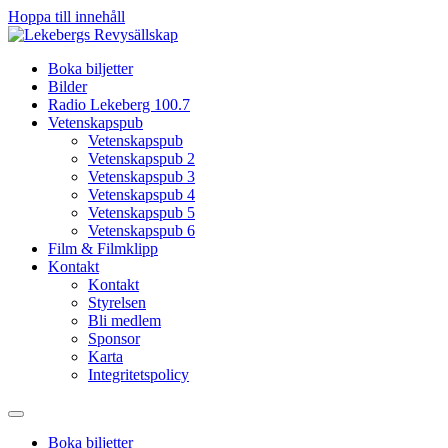
Hoppa till innehåll
Boka biljetter
Bilder
Radio Lekeberg 100.7
Vetenskapspub
Vetenskapspub
Vetenskapspub 2
Vetenskapspub 3
Vetenskapspub 4
Vetenskapspub 5
Vetenskapspub 6
Film & Filmklipp
Kontakt
Kontakt
Styrelsen
Bli medlem
Sponsor
Karta
Integritetspolicy
Boka biljetter