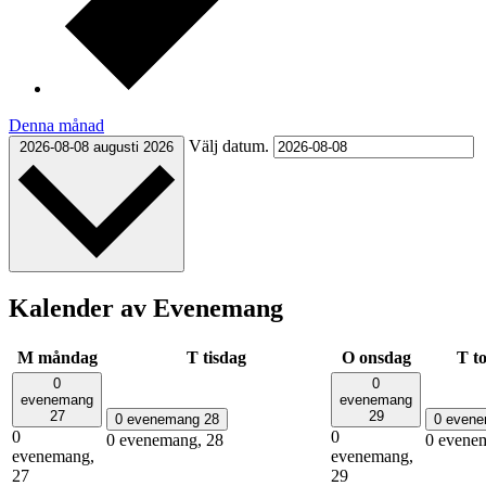
Denna månad
Välj datum.
2026-08-08
augusti 2026
Kalender av Evenemang
M
måndag
T
tisdag
O
onsdag
T
t
0
0
evenemang
evenemang
27
29
0 evenemang
28
0 even
0
0
0 evenemang,
28
0 evene
evenemang,
evenemang,
27
29