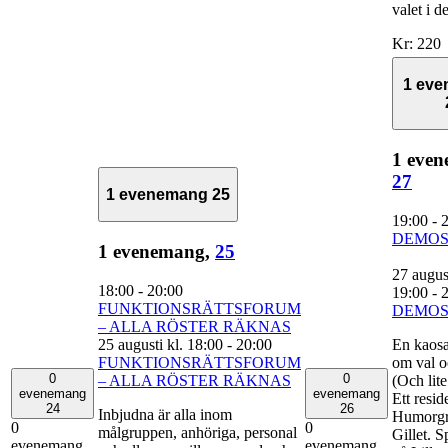
valet i 
Kr: 220
1 ev
1 even
27
1 evenemang
25
19:00
-
DEMOS
1 evenemang,
25
27 august
18:00
-
20:00
19:00
-
FUNKTIONSRÄTTSFORUM
DEMOS
– ALLA RÖSTER RÄKNAS
25 augusti kl. 18:00
-
20:00
En kaosa
FUNKTIONSRÄTTSFORUM
om val o
0
0
– ALLA RÖSTER RÄKNAS
(Och lite
evenemang
evenemang
Ett resid
24
26
Inbjudna är alla inom
Humorg
0
0
målgruppen, anhöriga, personal
Gillet. S
evenemang,
evenemang,