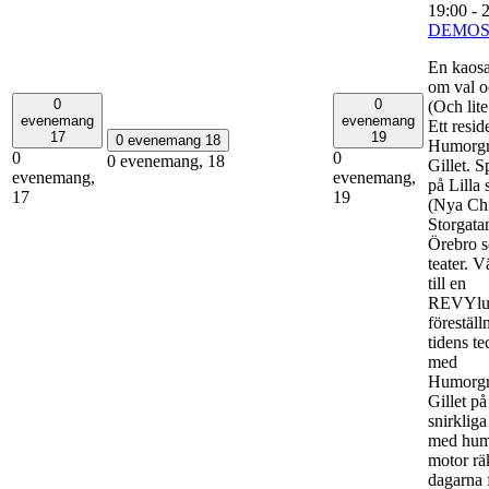
19:00
-
DEMOS
En kaosa
om val o
0
0
(Och lite
evenemang
evenemang
Ett resid
17
19
0 evenemang
18
Humorg
0
0
0 evenemang,
18
Gillet. S
evenemang,
evenemang,
på Lilla
17
19
(Nya Chi
Storgata
Örebro 
teater. 
till en
REVYlut
föreställ
tidens te
med
Humorg
Gillet p
snirkliga
med hum
motor rä
dagarna f