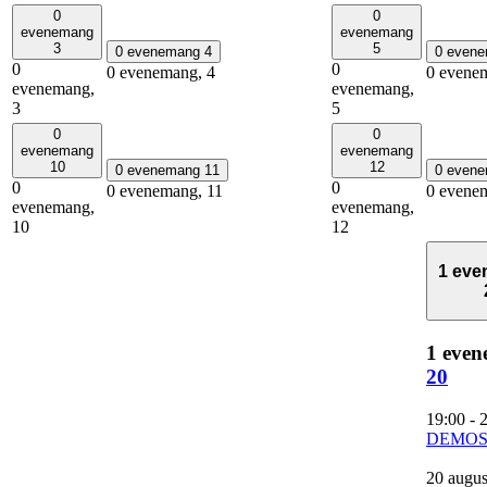
0
0
evenemang
evenemang
3
5
0 evenemang
4
0 even
0
0
0 evenemang,
4
0 evene
evenemang,
evenemang,
3
5
0
0
evenemang
evenemang
10
12
0 evenemang
11
0 even
0
0
0 evenemang,
11
0 evene
evenemang,
evenemang,
10
12
1 ev
1 even
20
19:00
-
DEMOS
20 august