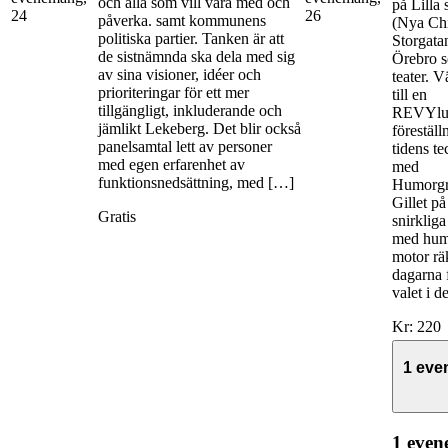
och alla som vill vara med och
på Lilla
24
26
påverka. samt kommunens
(Nya Chi
politiska partier. Tanken är att
Storgata
de sistnämnda ska dela med sig
Örebro 
av sina visioner, idéer och
teater. 
prioriteringar för ett mer
till en
tillgängligt, inkluderande och
REVYlut
jämlikt Lekeberg. Det blir också
föreställ
panelsamtal lett av personer
tidens te
med egen erfarenhet av
med
funktionsnedsättning, med […]
Humorg
Gillet p
Gratis
snirkliga
med hum
motor rä
dagarna f
valet i 
Kr: 220
1 ev
1 even