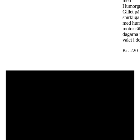
med
Humorg
Gillet p
snirkliga
med hum
motor rä
dagarna f
valet i 
Kr: 220