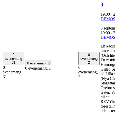
3
19:00
-
DEMOS
3 septem
19:00
-
DEMOS
En kaosa
om val o
0
0
(Och lite
evenemang
evenemang
Ett resid
31
2
0 evenemang
1
Humorg
0
0
0 evenemang,
1
Gillet. S
evenemang,
evenemang,
på Lilla
31
2
(Nya Chi
Storgata
Örebro 
teater. 
till en
REVYlut
föreställ
tidens te