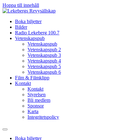
Hoppa till innehåll
Boka biljetter
Bilder
Radio Lekeberg 100.7
Vetenskapspub
Vetenskapspub
Vetenskapspub 2
Vetenskapspub 3
Vetenskapspub 4
Vetenskapspub 5
Vetenskapspub 6
Film & Filmklipp
Kontakt
Kontakt
Styrelsen
Bli medlem
Sponsor
Karta
Integritetspolicy
Boka biljetter